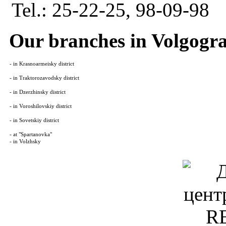
Tel.: 25-22-25, 98-09-98
Our branches in Volgogr
- in Krasnoarmeisky district
- in Traktorozavodsky district
- in Dzerzhinsky district
- in Voroshilovskiy district
- in Sovetskiy district
- at "Spartanovka"
- in Volzhsky